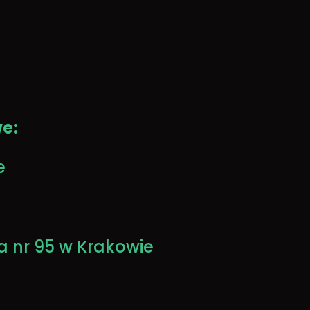
e:
e
a nr 95 w Krakowie