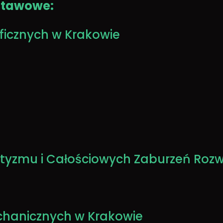
stawowe:
aficznych
w Krakowie
utyzmu i Całościowych Zaburzeń Roz
echanicznych w Krakowie