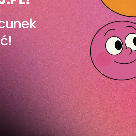
acunek
ć!